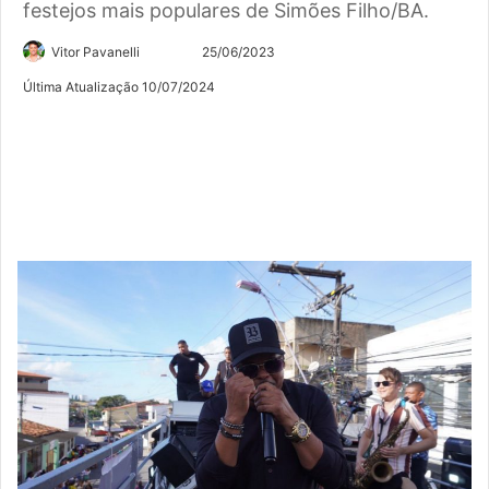
festejos mais populares de Simões Filho/BA.
Siga
Mande
Vitor Pavanelli
25/06/2023
no
um
Última Atualização 10/07/2024
Twitter
e-
mail