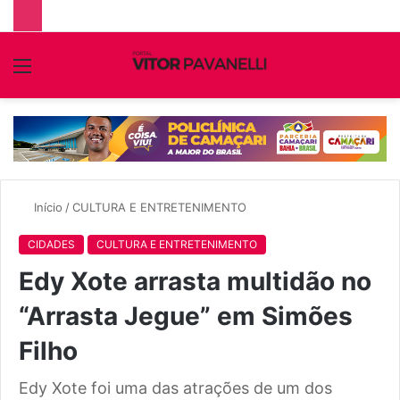
Menu
P
p
Início
/
CULTURA E ENTRETENIMENTO
CIDADES
CULTURA E ENTRETENIMENTO
Edy Xote arrasta multidão no
“Arrasta Jegue” em Simões
Filho
Edy Xote foi uma das atrações de um dos