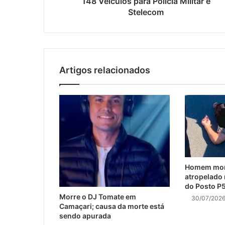
148 Veículos para Polícia Militar e
Stelecom
Artigos relacionados
Homem morr
atropelado
do Posto P
Morre o DJ Tomate em
30/07/202
Camaçari; causa da morte está
sendo apurada