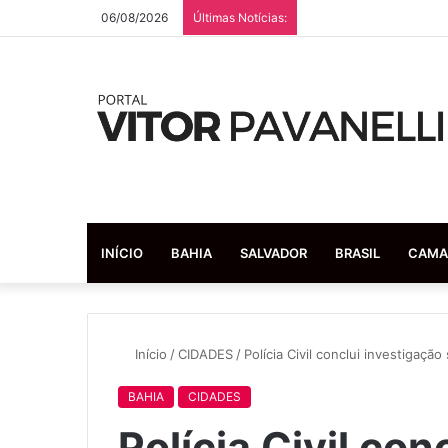
06/08/2026
Últimas Notícias:
INÍCIO
BAHIA
SALVADOR
BRASIL
CAMA
Início
/
CIDADES
/
Polícia Civil conclui investigaçã
BAHIA
CIDADES
Polícia Civil con