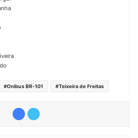
unha
o
iveira
edo
Onibus BR-101
Teixeira de Freitas
Facebook
Twitter