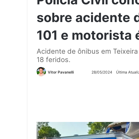
sobre acidente 
101 e motorista 
Acidente de ônibus em Teixeira
18 feridos.
Siga
Mande
Vitor Pavanelli
28/05/2024
Última Atual
no
um
Twitter
e-
mail