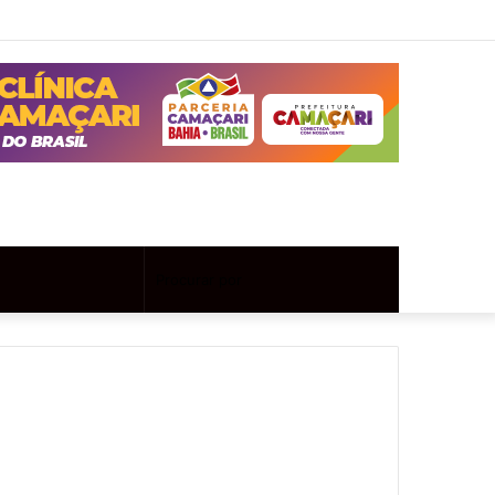
Twitter
Instagram
Entrar
Artigo
Barra
aleatório
Lateral
Artigo
Procurar
aleatório
por