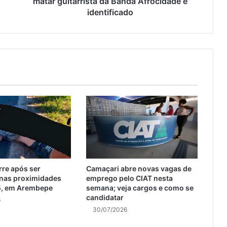
matar guitarrista da Banda Afrocidade é
identificado
e após ser
Camaçari abre novas vagas de
 nas proximidades
emprego pelo CIAT nesta
5, em Arembepe
semana; veja cargos e como se
candidatar
6
30/07/2026