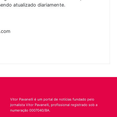
 sendo atualizado diariamente.
k.com
Vitor Pavanelli é um portal de notícias fundado pelo
jornalista Vitor Pavanelli, profissional registrado sob a
numeração 0007040/BA.