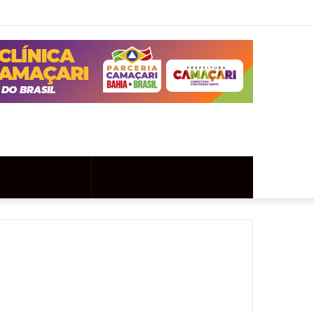
Twitter
Instagram
Entrar
Artigo
Barra
aleatório
Lateral
Artigo
Procurar
aleatório
por