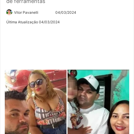
de ferramentas
Siga
Mande
Vitor Pavanelli
04/03/2024
no
um
Última Atualização 04/03/2024
Twitter
e-
mail