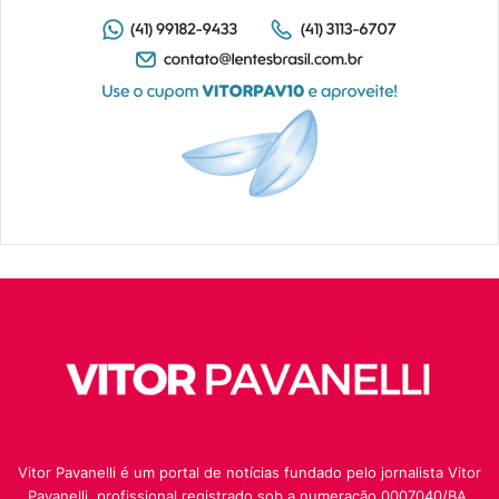
Vitor Pavanelli é um portal de notícias fundado pelo jornalista Vitor
Pavanelli, profissional registrado sob a numeração 0007040/BA.