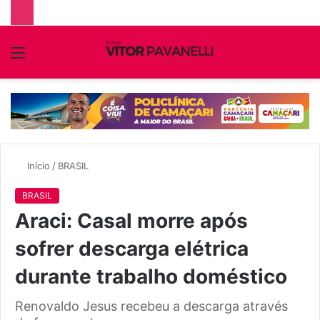
Menu
P
p
Início
/
BRASIL
BRASIL
Araci: Casal morre após
sofrer descarga elétrica
durante trabalho doméstico
Renovaldo Jesus recebeu a descarga através