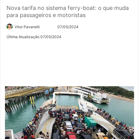
Nova tarifa no sistema ferry-boat: o que muda
para passageiros e motoristas
Siga
Mande
Vitor Pavanelli
07/05/2024
no
um
Última Atualização 07/05/2024
Twitter
e-
mail