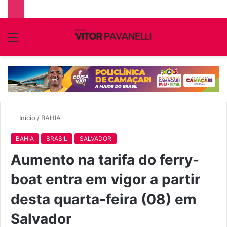
Menu
P
p
Início
/
BAHIA
BAHIA
BRASIL
SALVADOR
Aumento na tarifa do ferry-
boat entra em vigor a partir
desta quarta-feira (08) em
Salvador