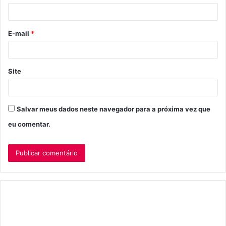
i
o
E-mail
*
*
Site
Salvar meus dados neste navegador para a próxima vez que
eu comentar.