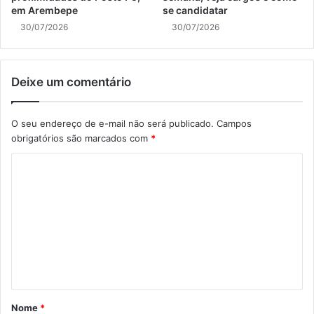
em Arembepe
se candidatar
30/07/2026
30/07/2026
Deixe um comentário
O seu endereço de e-mail não será publicado.
Campos
obrigatórios são marcados com
*
C
o
m
e
n
t
á
Nome
*
r