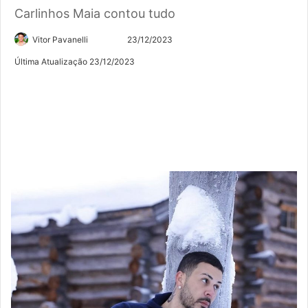
Carlinhos Maia contou tudo
Siga
Mande
Vitor Pavanelli
23/12/2023
no
um
Última Atualização 23/12/2023
Twitter
e-
mail