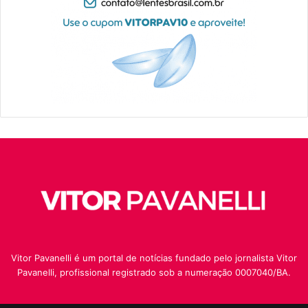
Vitor Pavanelli é um portal de notícias fundado pelo jornalista Vitor
Pavanelli, profissional registrado sob a numeração 0007040/BA.