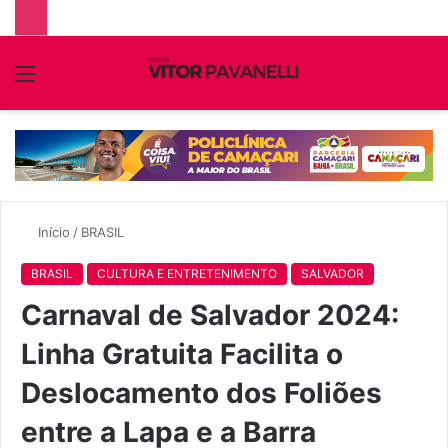
Menu
P
p
Início
/
BRASIL
BRASIL
CULTURA E ENTRETENIMENTO
SALVADOR
Carnaval de Salvador 2024:
Linha Gratuita Facilita o
Deslocamento dos Foliões
entre a Lapa e a Barra