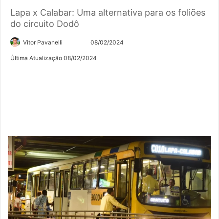
Lapa x Calabar: Uma alternativa para os foliões
do circuito Dodô
Siga
Mande
Vitor Pavanelli
08/02/2024
no
um
Última Atualização 08/02/2024
Twitter
e-
mail