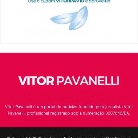
Vitor Pavanelli é um portal de notícias fundado pelo jornalista Vitor
Pavanelli, profissional registrado sob a numeração 0007040/BA.