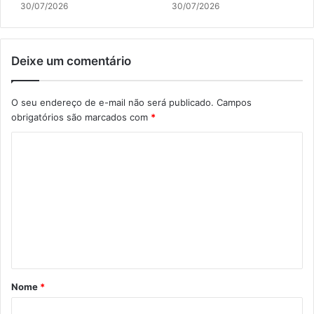
30/07/2026
30/07/2026
Deixe um comentário
O seu endereço de e-mail não será publicado.
Campos
obrigatórios são marcados com
*
C
o
m
e
n
t
á
Nome
*
r
i