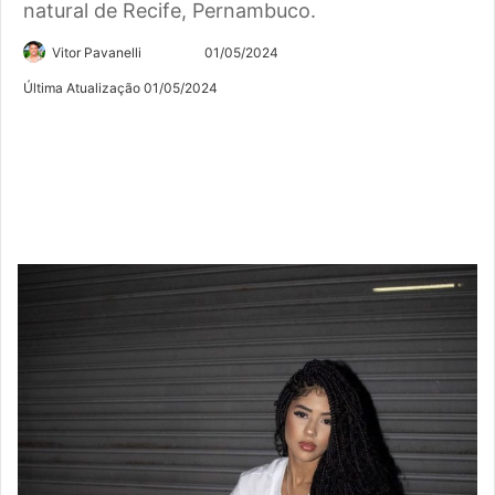
natural de Recife, Pernambuco.
Siga
Mande
Vitor Pavanelli
01/05/2024
no
um
Última Atualização 01/05/2024
Twitter
e-
mail