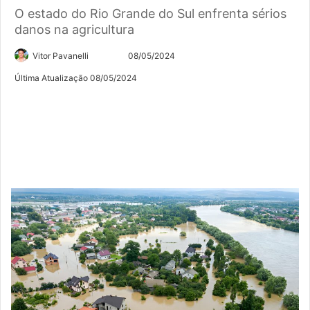
O estado do Rio Grande do Sul enfrenta sérios
danos na agricultura
Siga
Mande
Vitor Pavanelli
08/05/2024
no
um
Última Atualização 08/05/2024
Twitter
e-
mail