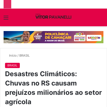
Menu
P
p
Início
/
BRASIL
BRASIL
Desastres Climáticos:
Chuvas no RS causam
prejuízos milionários ao setor
agrícola