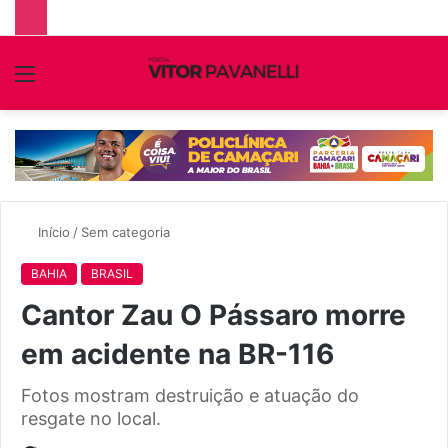
Menu
P
p
Início
/
Sem categoria
BAHIA
BRASIL
Cantor Zau O Pássaro morre
em acidente na BR-116
Fotos mostram destruição e atuação do
resgate no local.