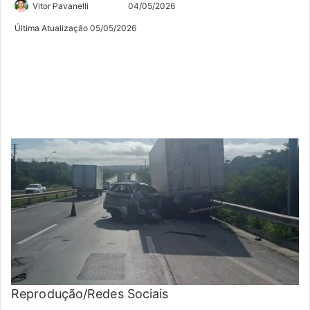
Siga
Mande
Vitor Pavanelli
04/05/2026
no
um
Última Atualização 05/05/2026
Twitter
e-
mail
Reprodução/Redes Sociais