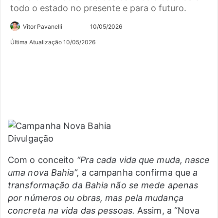
todo o estado no presente e para o futuro.
Siga
Mande
Vitor Pavanelli
10/05/2026
no
um
Última Atualização 10/05/2026
Twitter
e-
mail
Divulgação
Com o conceito
“Pra cada vida que muda, nasce
uma nova Bahia”,
a campanha confirma que
a
transformação da Bahia não se mede apenas
por números ou obras, mas pela mudança
concreta na vida das pessoas.
Assim, a “Nova