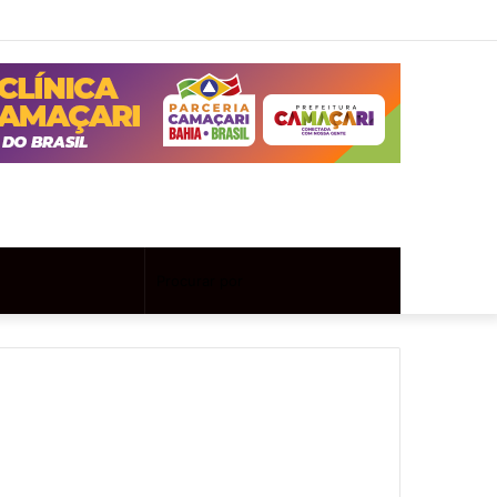
Twitter
Instagram
Entrar
Artigo
Barra
aleatório
Lateral
Artigo
Procurar
aleatório
por