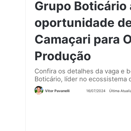
Grupo Boticário
oportunidade d
Camaçari para 
Produção
Confira os detalhes da vaga e b
Boticário, líder no ecossistema 
Siga
Mande
Vitor Pavanelli
16/07/2024
Última Atual
no
um
Twitter
e-
mail