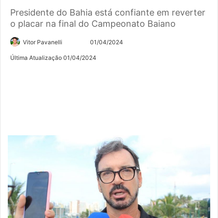
Presidente do Bahia está confiante em reverter
o placar na final do Campeonato Baiano
Siga
Mande
Vitor Pavanelli
01/04/2024
no
um
Última Atualização 01/04/2024
Twitter
e-
mail