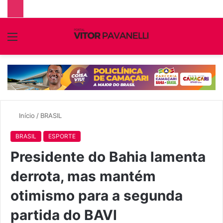
Menu
P
p
Início
/
BRASIL
BRASIL
ESPORTE
Presidente do Bahia lamenta
derrota, mas mantém
otimismo para a segunda
partida do BAVI