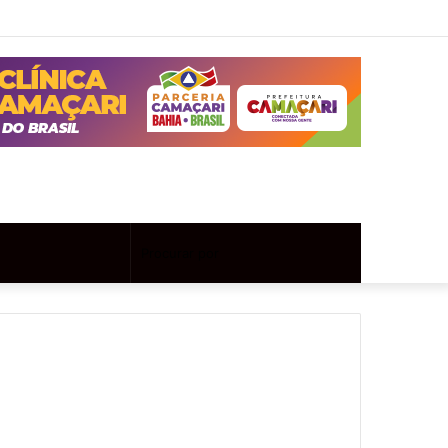
Twitter
Instagram
Entrar
Artigo
Barra
aleatório
Lateral
Artigo
Procurar
aleatório
por