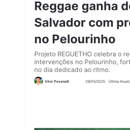
Reggae ganha d
Salvador com p
no Pelourinho
Projeto REGUETHO celebra o r
intervenções no Pelourinho, for
no dia dedicado ao ritmo.
Siga
Mande
Vitor Pavanelli
08/05/2025
Última Atual
no
um
Twitter
e-
mail