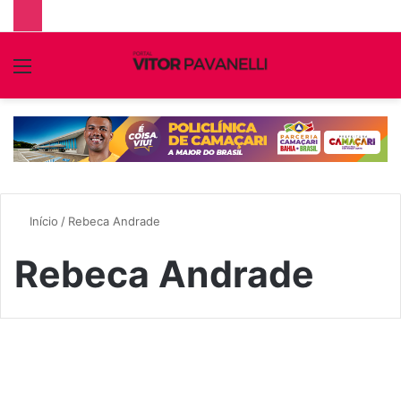
Menu
P
p
Início
/
Rebeca Andrade
Rebeca Andrade
FAMOSOS
Quem é o pai de Rebeca