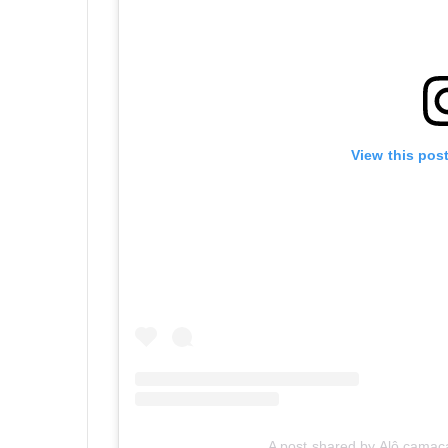
View this pos
A post shared by Alô camaç