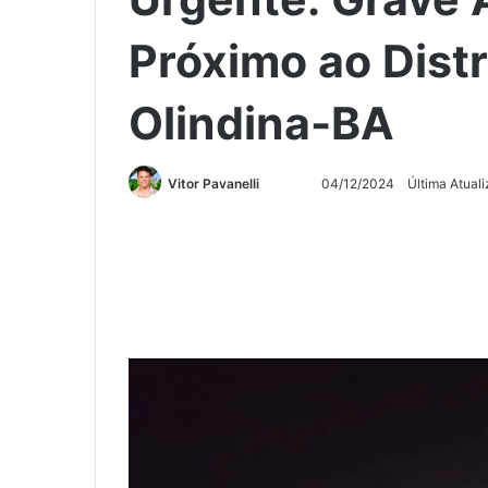
Próximo ao Dist
Olindina-BA
Siga
Mande
Vitor Pavanelli
04/12/2024
Última Atual
no
um
Twitter
e-
mail