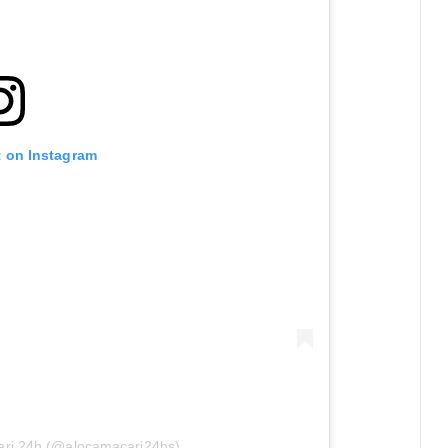
t on Instagram
ari 24h (@alocamacari24hs)