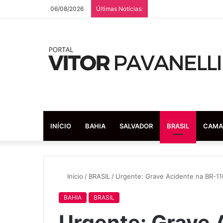
06/08/2026
Últimas Notícias:
INÍCIO
BAHIA
SALVADOR
BRASIL
CAMA
Início
/
BRASIL
/
Urgente: Grave Acidente na BR-110
BAHIA
BRASIL
Urgente: Grave 