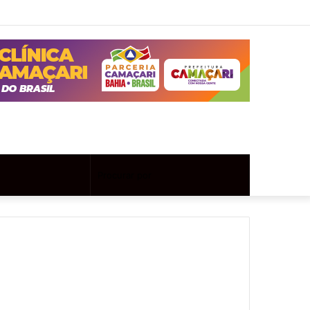
Twitter
Instagram
Entrar
Artigo
Barra
aleatório
Lateral
Artigo
Procurar
aleatório
por