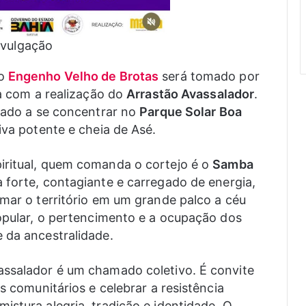
ivulgação
o
Engenho Velho de Brotas
será tomado por
ia com a realização do
Arrastão Avassalador
.
idado a se concentrar no
Parque Solar Boa
iva potente e cheia de Asé.
iritual, quem comanda o cortejo é o
Samba
 forte, contagiante e carregado de energia,
rmar o território em um grande palco a céu
popular, o pertencimento e a ocupação dos
 da ancestralidade.
assalador é um chamado coletivo. É convite
s comunitários e celebrar a resistência
istura alegria, tradição e identidade. O