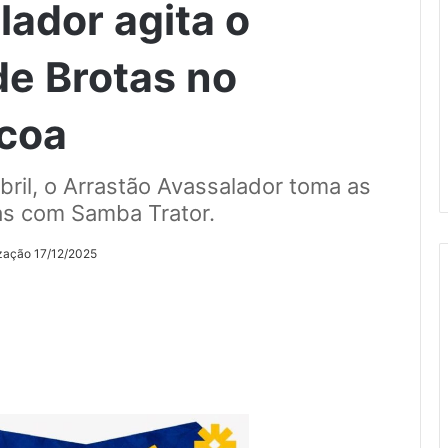
lador agita o
e Brotas no
coa
ril, o Arrastão Avassalador toma as
as com Samba Trator.
ização 17/12/2025