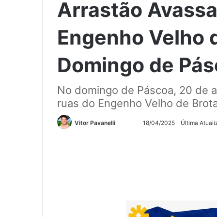
Arrastão Avassa
Engenho Velho d
Domingo de Pás
No domingo de Páscoa, 20 de ab
ruas do Engenho Velho de Brot
Siga
Mande
Vitor Pavanelli
18/04/2025
Última Atual
no
um
Twitter
e-
mail