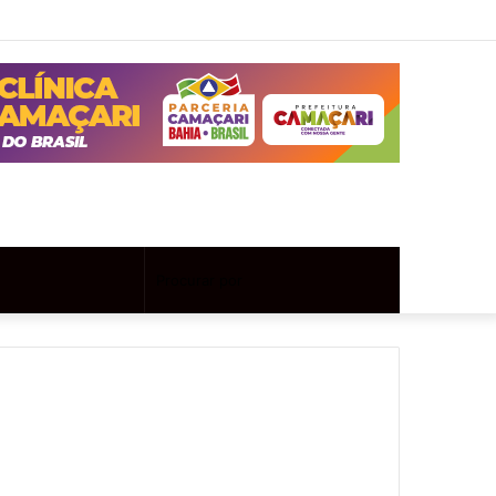
Twitter
Instagram
Entrar
Artigo
Barra
aleatório
Lateral
Artigo
Procurar
aleatório
por