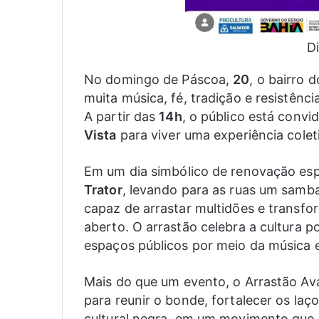
D
No domingo de Páscoa,
20
, o bairro d
muita música, fé, tradição e resistênc
A partir das
14h
, o público está conv
Vista
para viver uma experiência colet
Em um dia simbólico de renovação esp
Trator
, levando para as ruas um samba
capaz de arrastar multidões e transfo
aberto. O arrastão celebra a cultura 
espaços públicos por meio da música e
Mais do que um evento, o Arrastão Av
para reunir o bonde, fortalecer os laço
cultural negra, em um movimento que m