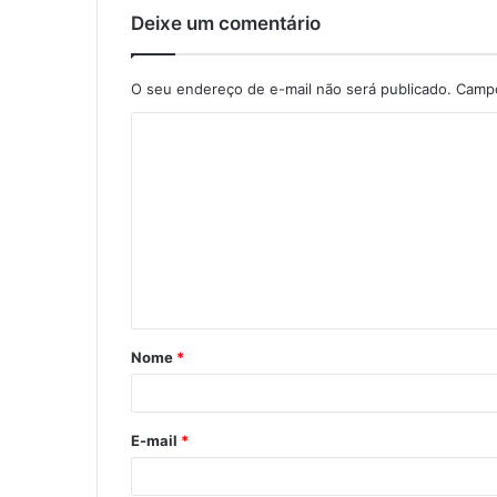
Deixe um comentário
O seu endereço de e-mail não será publicado.
Campo
C
o
m
e
n
t
á
Nome
*
r
i
o
E-mail
*
*