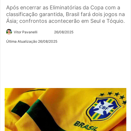
Após encerrar as Eliminatórias da Copa com a
classificação garantida, Brasil fará dois jogos na
Ásia; confrontos acontecerão em Seul e Tóquio.
Siga
Mande
Vitor Pavanelli
26/08/2025
no
um
Última Atualização 26/08/2025
Twitter
e-
mail