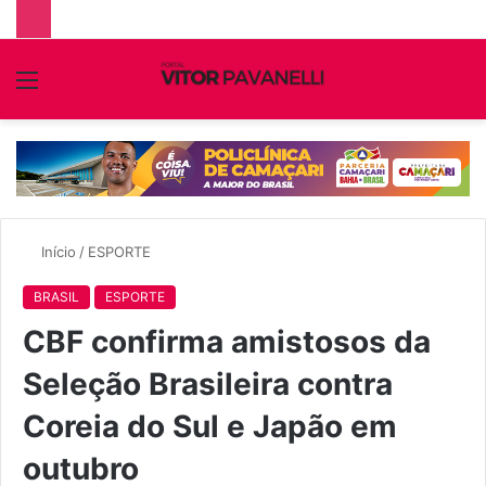
Menu
P
p
Início
/
ESPORTE
BRASIL
ESPORTE
CBF confirma amistosos da
Seleção Brasileira contra
Coreia do Sul e Japão em
outubro