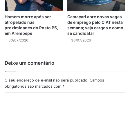
Homem morre após ser
Camaçari abre novas vagas
atropelado nas
de emprego pelo CIAT nesta
proximidades do Posto P5,
semana; veja cargos e como
em Arembepe
se candidatar
30/07/2026
30/07/2026
Deixe um comentário
O seu endereço de e-mail não será publicado.
Campos
obrigatórios são marcados com
*
C
o
m
e