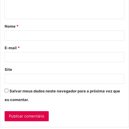
n
t
á
Nome
*
r
i
o
E-mail
*
*
Site
Salvar meus dados neste navegador para a próxima vez que
eu comentar.