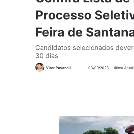
Processo Selet
Feira de Santan
Candidatos selecionados deve
30 dias
Siga
Mande
Vitor Pavanelli
03/09/2023
Última Atua
no
um
Twitter
e-
mail