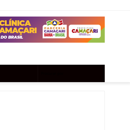
Twitter
Instagram
Entrar
Artigo
Barra
aleatório
Lateral
Artigo
Procurar
aleatório
por