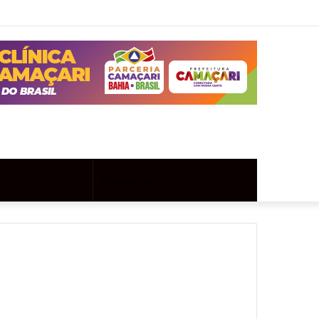
Twitter
Instagram
Entrar
Artigo
Barra
aleatório
Lateral
Artigo
Procurar
aleatório
por