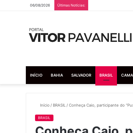
06/08/2026
Últimas Notícias:
INÍCIO
BAHIA
SALVADOR
BRASIL
CAMA
Início
/
BRASIL
/
Conheça Caio, participante do “Pu
BRASIL
Conheça Caio, p