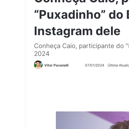
“Puxadinho” do 
Instagram dele
Conheça Caio, participante do "
2024
Siga
Mande
Vitor Pavanelli
07/01/2024
Última Atual
no
um
Twitter
e-
mail