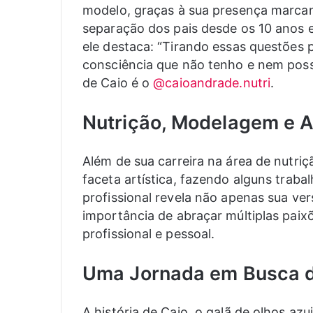
modelo, graças à sua presença marca
separação dos pais desde os 10 anos e
ele destaca: “Tirando essas questões 
consciência que não tenho e nem posso
de Caio é o
@caioandrade.nutri
.
Nutrição, Modelagem e A
Além de sua carreira na área de nutri
faceta artística, fazendo alguns trab
profissional revela não apenas sua ve
importância de abraçar múltiplas paixõ
profissional e pessoal.
Uma Jornada em Busca d
A história de Caio, o galã de olhos azu