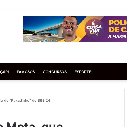
ÇARI
FAMOSOS
CONCURSOS
ESPORTE
iu do “Puxadinho” do BBB 24
 Mota, que