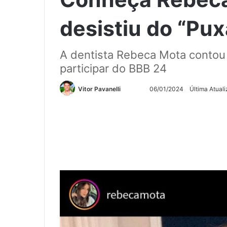
desistiu do “Pu
A dentista Rebeca Mota contou 
participar do BBB 24
Siga
Mande
Vitor Pavanelli
06/01/2024
Última Atual
no
um
Twitter
e-
mail