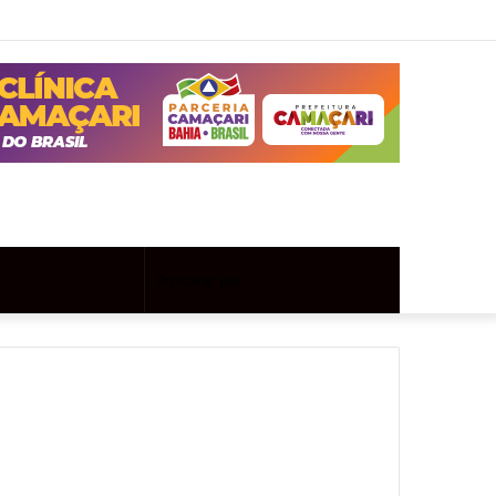
Twitter
Instagram
Entrar
Artigo
Barra
aleatório
Lateral
Artigo
Procurar
aleatório
por