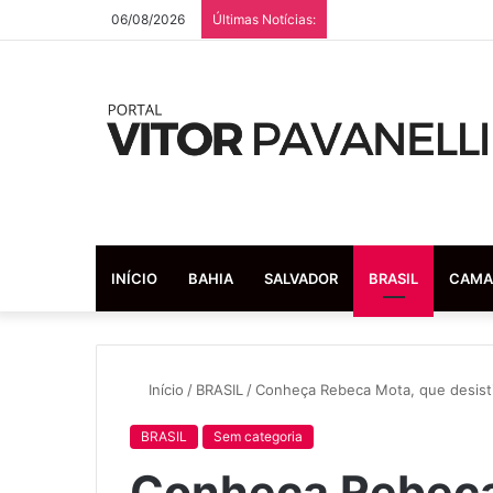
06/08/2026
Últimas Notícias:
INÍCIO
BAHIA
SALVADOR
BRASIL
CAMA
Início
/
BRASIL
/
Conheça Rebeca Mota, que desist
BRASIL
Sem categoria
Conheça Rebeca