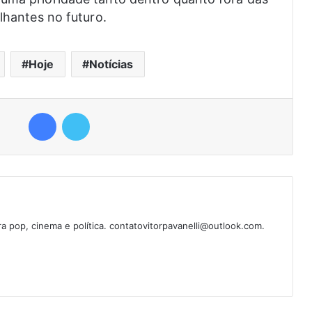
elhantes no futuro.
Hoje
Notícias
Facebook
Twitter
ura pop, cinema e política. contatovitorpavanelli@outlook.com.