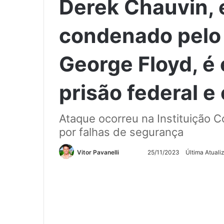
Derek Chauvin, e
condenado pelo 
George Floyd, é
prisão federal e
Ataque ocorreu na Instituição C
por falhas de segurança
Siga
Mande
Vitor Pavanelli
25/11/2023
Última Atual
no
um
Twitter
e-
mail