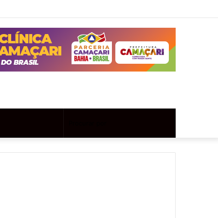
Twitter
Instagram
Entrar
Artigo
Barra
aleatório
Lateral
Artigo
Procurar
aleatório
por