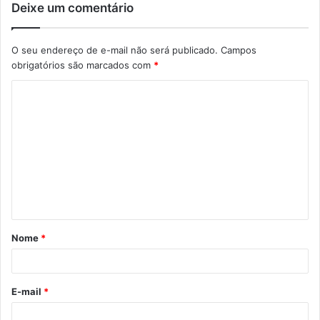
Deixe um comentário
O seu endereço de e-mail não será publicado.
Campos
obrigatórios são marcados com
*
C
o
m
e
n
t
á
Nome
*
r
i
o
E-mail
*
*