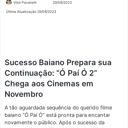
Siga
Mande
Vitor Pavanelli
29/08/2023
no
um
Última Atualização 29/08/2023
Twitter
e-
mail
Sucesso Baiano Prepara sua
Continuação: “Ó Paí Ó 2”
Chega aos Cinemas em
Novembro
A tão aguardada sequência do querido filme
baiano “Ó Paí Ó” está pronta para encantar
novamente o público. Após o sucesso da