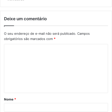
Deixe um comentário
O seu endereço de e-mail não será publicado.
Campos
obrigatórios são marcados com
*
C
o
m
e
n
t
á
Nome
*
r
i