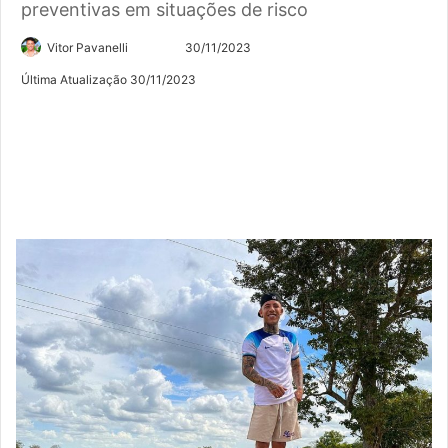
preventivas em situações de risco
Siga
Mande
Vitor Pavanelli
30/11/2023
no
um
Última Atualização 30/11/2023
Twitter
e-
mail