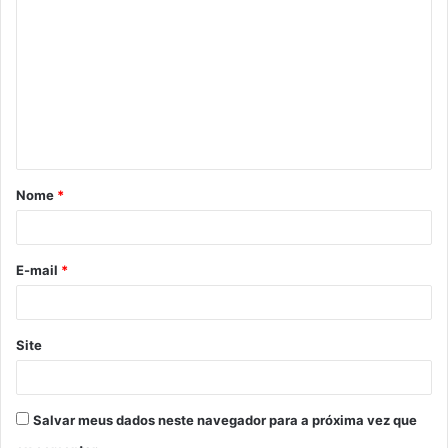
o
m
e
n
t
á
Nome
*
r
i
o
E-mail
*
*
Site
Salvar meus dados neste navegador para a próxima vez que