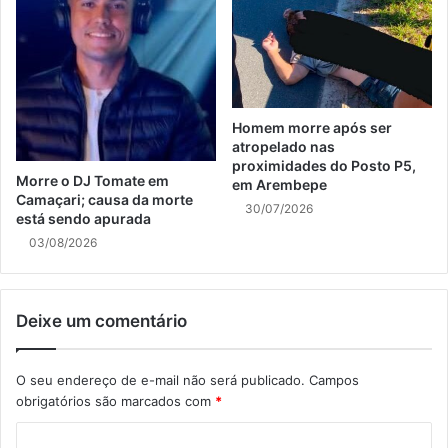
Homem morre após ser
atropelado nas
proximidades do Posto P5,
Morre o DJ Tomate em
em Arembepe
Camaçari; causa da morte
30/07/2026
está sendo apurada
03/08/2026
Deixe um comentário
O seu endereço de e-mail não será publicado.
Campos
obrigatórios são marcados com
*
C