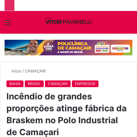
Menu
P
p
Início
/
CAMAÇARI
BAHIA
BRASIL
CAMAÇARI
EMPREGOS
Incêndio de grandes
proporções atinge fábrica da
Braskem no Polo Industrial
de Camaçari