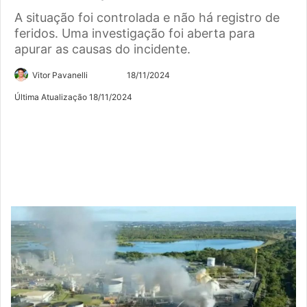
A situação foi controlada e não há registro de
feridos. Uma investigação foi aberta para
apurar as causas do incidente.
Siga
Mande
Vitor Pavanelli
18/11/2024
no
um
Última Atualização 18/11/2024
Twitter
e-
mail