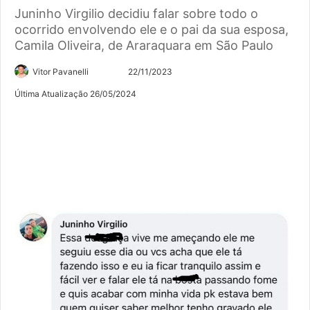
Juninho Virgilio decidiu falar sobre todo o
ocorrido envolvendo ele e o pai da sua esposa,
Camila Oliveira, de Araraquara em São Paulo
Siga
Mande
Vitor Pavanelli
22/11/2023
no
um
Última Atualização 26/05/2024
Twitter
e-
mail