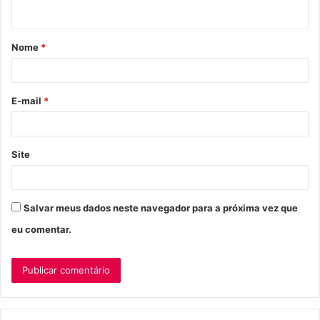
t
á
Nome
*
r
i
o
E-mail
*
*
Site
Salvar meus dados neste navegador para a próxima vez que
eu comentar.