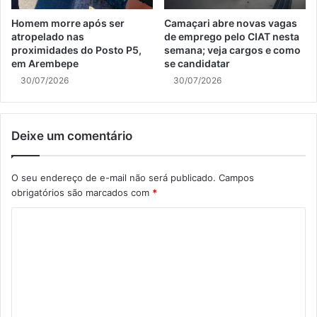
Homem morre após ser
Camaçari abre novas vagas
atropelado nas
de emprego pelo CIAT nesta
proximidades do Posto P5,
semana; veja cargos e como
em Arembepe
se candidatar
30/07/2026
30/07/2026
Deixe um comentário
O seu endereço de e-mail não será publicado.
Campos
obrigatórios são marcados com
*
C
o
m
e
n