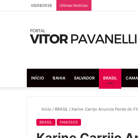
06/08/2026
Últimas Notícias:
INÍCIO
BAHIA
SALVADOR
BRASIL
CAMA
Início
/
BRASIL
/
Karine Carrijo Anuncia Perda do F
BRASIL
FAMOSOS
Karine Carrijo 