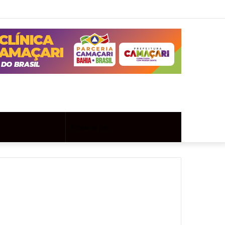
Twitter
Instagram
Entrar
Artigo
Barra
aleatório
Lateral
Artigo
Procurar
aleatório
por