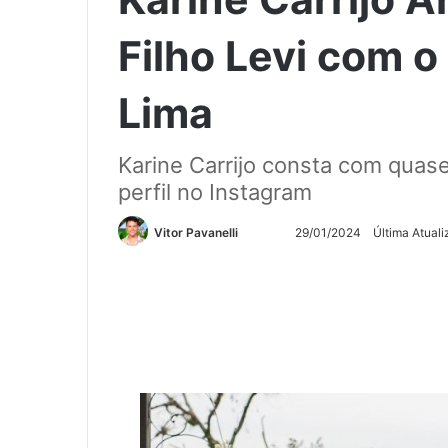
Filho Levi com o
Lima
Karine Carrijo consta com quas
perfil no Instagram
Siga
Mande
Vitor Pavanelli
29/01/2024
Última Atual
no
um
Twitter
e-
mail