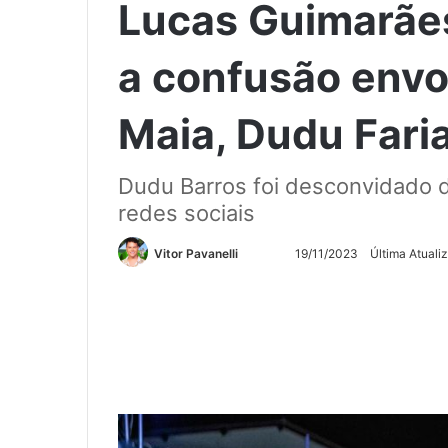
Lucas Guimarães
a confusão envo
Maia, Dudu Fari
Dudu Barros foi desconvidado d
redes sociais
Siga
Mande
Vitor Pavanelli
19/11/2023
Última Atuali
no
um
Twitter
e-
mail