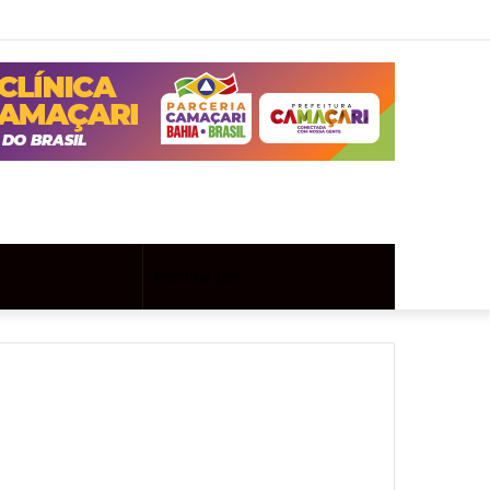
Twitter
Instagram
Entrar
Artigo
Barra
aleatório
Lateral
Artigo
Procurar
aleatório
por