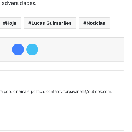
 adversidades.
Hoje
Lucas Guimarães
Notícias
Facebook
Twitter
ura pop, cinema e política. contatovitorpavanelli@outlook.com.