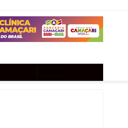
Twitter
Instagram
Entrar
Artigo
Barra
aleatório
Lateral
Artigo
Procurar
aleatório
por