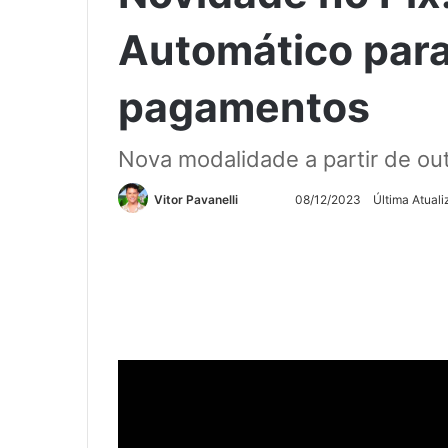
Automático para 
pagamentos
Nova modalidade a partir de o
Siga
Mande
Vitor Pavanelli
08/12/2023
Última Atual
no
um
Twitter
e-
mail