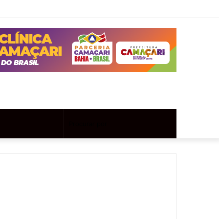
Twitter
Instagram
Entrar
Artigo
Barra
aleatório
Lateral
Artigo
Procurar
aleatório
por