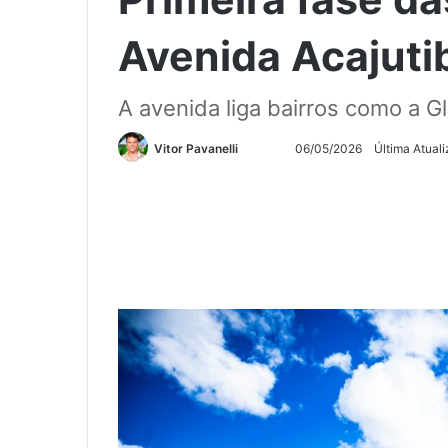
Avenida Acajutib
A avenida liga bairros como a Gl
Siga
Mande
Vitor Pavanelli
06/05/2026
Última Atual
no
um
Twitter
e-
mail