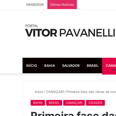
06/08/2026
Últimas Notícias:
INÍCIO
BAHIA
SALVADOR
BRASIL
CAMA
Início
/
CAMAÇARI
/
Primeira fase das obras da nov
BAHIA
BRASIL
CAMAÇARI
CIDADES
Primeira fase da