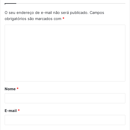
O seu endereço de e-mail não será publicado.
Campos
obrigatórios são marcados com
*
C
o
m
e
n
t
á
Nome
*
r
i
o
E-mail
*
*