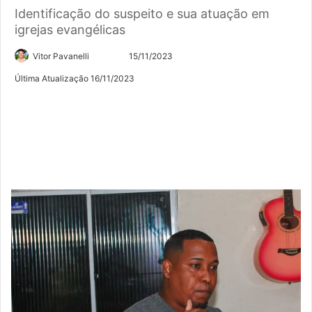
Identificação do suspeito e sua atuação em
igrejas evangélicas
Siga
Mande
Vitor Pavanelli
15/11/2023
no
um
Última Atualização 16/11/2023
Twitter
e-
mail