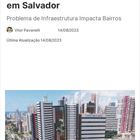
em Salvador
Problema de Infraestrutura Impacta Bairros
Siga
Mande
Vitor Pavanelli
14/08/2023
no
um
Última Atualização 14/08/2023
Twitter
e-
mail