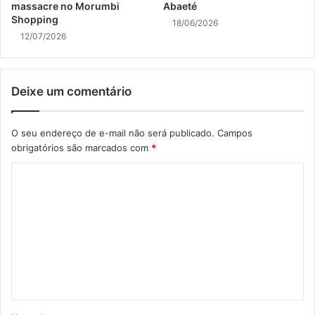
massacre no Morumbi
Abaeté
Shopping
18/06/2026
12/07/2026
Deixe um comentário
O seu endereço de e-mail não será publicado.
Campos
obrigatórios são marcados com
*
C
o
m
e
n
t
á