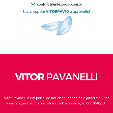
Vitor Pavanelli é um portal de notícias fundado pelo jornalista Vitor
Pavanelli, profissional registrado sob a numeração 0007040/BA.