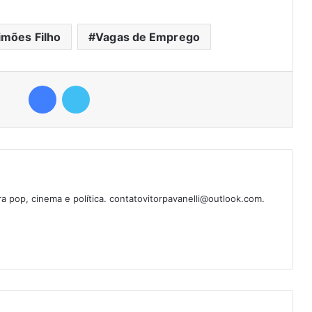
imões Filho
Vagas de Emprego
Facebook
Twitter
ura pop, cinema e política. contatovitorpavanelli@outlook.com.