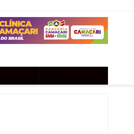
Twitter
Instagram
Entrar
Artigo
Barra
aleatório
Lateral
Artigo
Procurar
aleatório
por