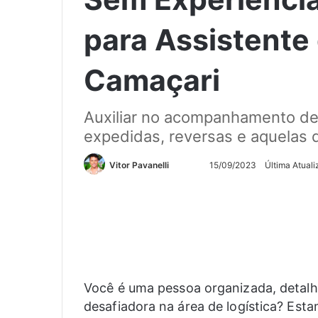
para Assistente
Camaçari
Auxiliar no acompanhamento de 
expedidas, reversas e aquelas 
Siga
Mande
Vitor Pavanelli
15/09/2023
Última Atual
no
um
Twitter
e-
mail
Você é uma pessoa organizada, detalh
desafiadora na área de logística? Est