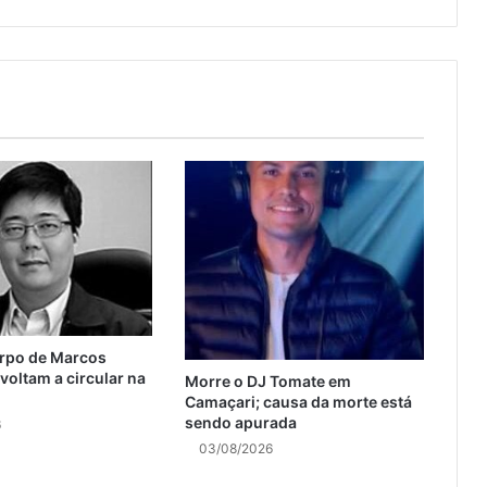
orpo de Marcos
oltam a circular na
Morre o DJ Tomate em
Camaçari; causa da morte está
sendo apurada
6
03/08/2026