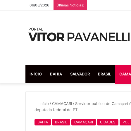
06/08/2026
Últimas Notícias:
INÍCIO
BAHIA
SALVADOR
BRASIL
CAMA
Início
/
CAMAÇARI
/
Servidor público de Camaçari 
deputada federal do PT
BAHIA
BRASIL
CAMAÇARI
CIDADES
POLÍ