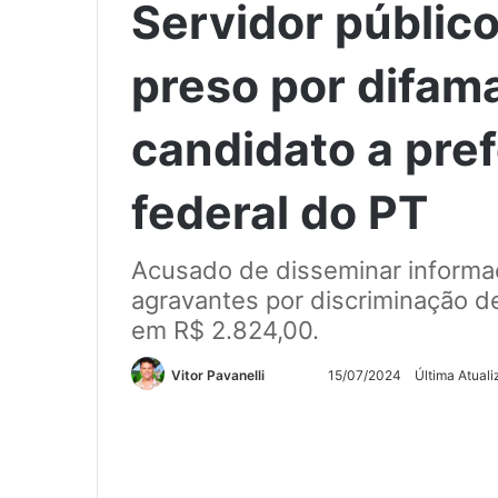
Servidor públic
preso por difam
candidato a pre
federal do PT
Acusado de disseminar informaç
agravantes por discriminação de
em R$ 2.824,00.
Siga
Mande
Vitor Pavanelli
15/07/2024
Última Atual
no
um
Twitter
e-
mail