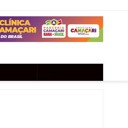
Twitter
Instagram
Entrar
Artigo
Barra
aleatório
Lateral
Artigo
Procurar
aleatório
por