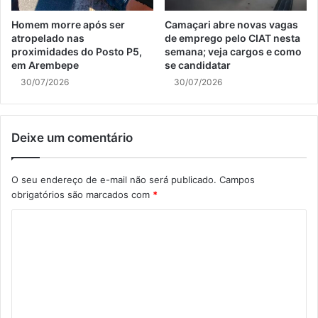
Homem morre após ser
Camaçari abre novas vagas
atropelado nas
de emprego pelo CIAT nesta
proximidades do Posto P5,
semana; veja cargos e como
em Arembepe
se candidatar
30/07/2026
30/07/2026
Deixe um comentário
O seu endereço de e-mail não será publicado.
Campos
obrigatórios são marcados com
*
C
o
m
e
n