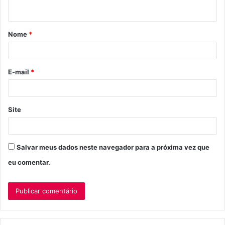
t
á
Nome
*
r
i
o
E-mail
*
*
Site
Salvar meus dados neste navegador para a próxima vez que
eu comentar.