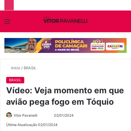
Menu
P
p
Início
/
BRASIL
BRASIL
Vídeo: Veja momento em que
avião pega fogo em Tóquio
Siga
Mande
Vitor Pavanelli
02/01/2024
no
um
Última Atualização 02/01/2024
Twitter
e-