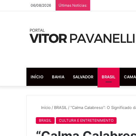
06/08/2026
Últimas Notícias:
INÍCIO
BAHIA
SALVADOR
BRASIL
CAMA
Início
/
BRASIL
/
“Calma Calabreso”: O Significado 
BRASIL
CULTURA E ENTRETENIMENTO
“Calma Calabres