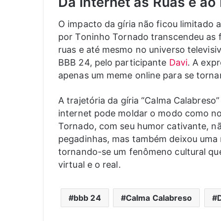
Da Internet às Ruas e ao
O impacto da gíria não ficou limitado a
por Toninho Tornado transcendeu as f
ruas e até mesmo no universo televis
BBB 24, pelo participante
Davi
. A exp
apenas um meme online para se tornar
A trajetória da gíria “Calma Calabres
internet pode moldar o modo como n
Tornado, com seu humor cativante, n
pegadinhas, mas também deixou uma ma
tornando-se um fenômeno cultural que
virtual e o real.
bbb 24
Calma Calabreso