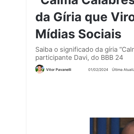
da Gíria que Vi
Mídias Sociais
Saiba o significado da gíria “Ca
participante Davi, do BBB 24
Siga
Mande
Vitor Pavanelli
01/02/2024
Última Atual
no
um
Twitter
e-
mail