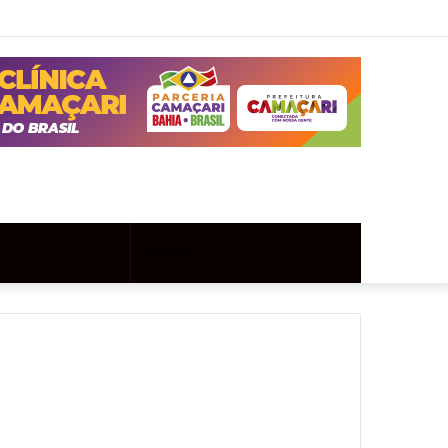
Twitter
Instagram
Entrar
Artigo
Barra
aleatório
Lateral
Artigo
Procurar
aleatório
por