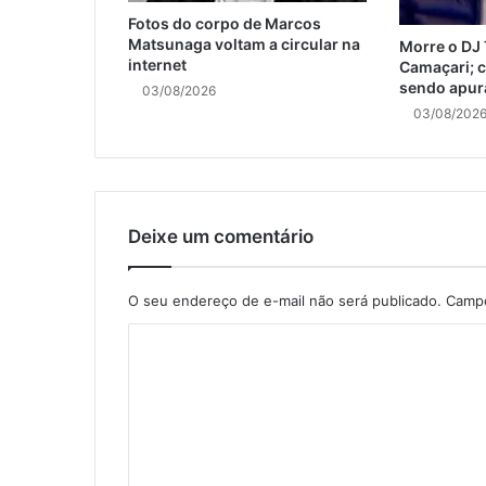
Fotos do corpo de Marcos
Matsunaga voltam a circular na
Morre o DJ
internet
Camaçari; c
sendo apur
03/08/2026
03/08/202
Deixe um comentário
O seu endereço de e-mail não será publicado.
Campo
C
o
m
e
n