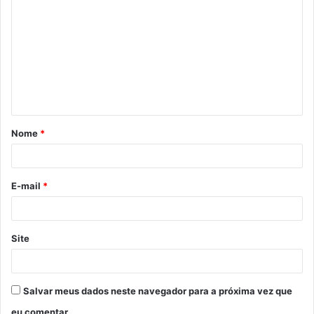
o
m
e
n
t
á
Nome
*
r
i
o
E-mail
*
*
Site
Salvar meus dados neste navegador para a próxima vez que
eu comentar.