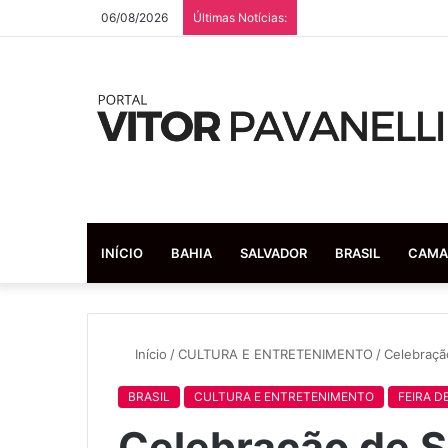
06/08/2026
Últimas Notícias:
INÍCIO
BAHIA
SALVADOR
BRASIL
CAMA
Início
/
CULTURA E ENTRETENIMENTO
/
Celebraçã
BRASIL
CULTURA E ENTRETENIMENTO
FEIRA D
Celebração de S