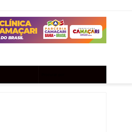
Twitter
Instagram
Entrar
Artigo
Barra
aleatório
Lateral
Artigo
Procurar
aleatório
por