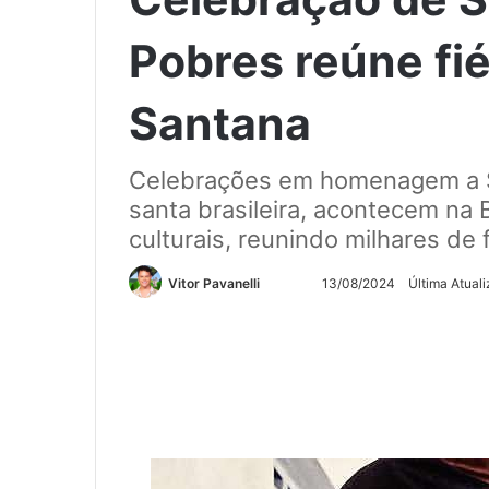
Pobres reúne fié
Santana
Celebrações em homenagem a Sa
santa brasileira, acontecem na
culturais, reunindo milhares de f
Siga
Mande
Vitor Pavanelli
13/08/2024
Última Atual
no
um
Twitter
e-
mail