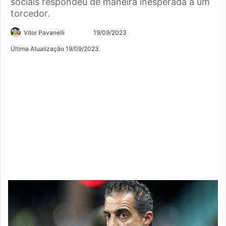
sociais respondeu de maneira inesperada a um
torcedor.
Siga
Mande
Vitor Pavanelli
19/09/2023
no
um
Última Atualização 19/09/2023
Twitter
e-
mail