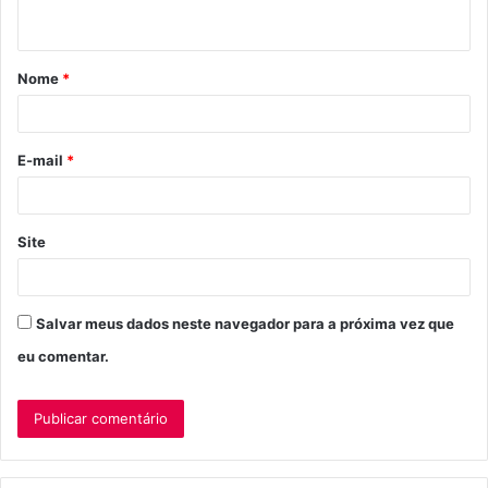
t
á
Nome
*
r
i
o
E-mail
*
*
Site
Salvar meus dados neste navegador para a próxima vez que
eu comentar.