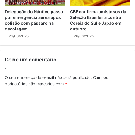
Delegação do Náutico passa
CBF confirma amistosos da
por emergência aérea após
Seleção Brasileira contra
colisão com pássaro na
Coreia do Sul e Japão em
decolagem
outubro
26/08/2025
26/08/2025
Deixe um comentário
O seu endereço de e-mail não será publicado.
Campos
obrigatórios são marcados com
*
C
o
m
e
n