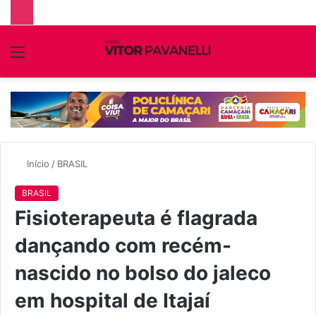
Menu
P
p
Início
/
BRASIL
BRASIL
Fisioterapeuta é flagrada
dançando com recém-
nascido no bolso do jaleco
em hospital de Itajaí