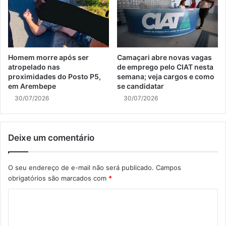
Homem morre após ser
Camaçari abre novas vagas
atropelado nas
de emprego pelo CIAT nesta
proximidades do Posto P5,
semana; veja cargos e como
em Arembepe
se candidatar
30/07/2026
30/07/2026
Deixe um comentário
O seu endereço de e-mail não será publicado.
Campos
obrigatórios são marcados com
*
C
o