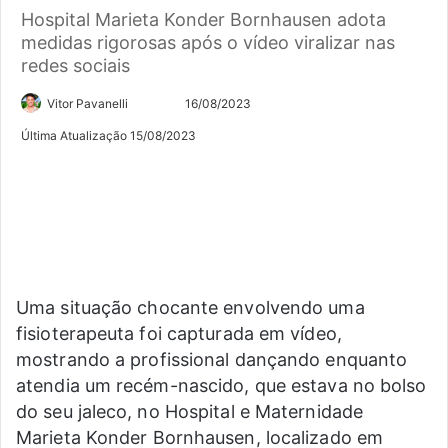
Hospital Marieta Konder Bornhausen adota
medidas rigorosas após o vídeo viralizar nas
redes sociais
Siga
Mande
Vitor Pavanelli
16/08/2023
no
um
Última Atualização 15/08/2023
Twitter
e-
mail
Uma situação chocante envolvendo uma
fisioterapeuta foi capturada em vídeo,
mostrando a profissional dançando enquanto
atendia um recém-nascido, que estava no bolso
do seu jaleco, no Hospital e Maternidade
Marieta Konder Bornhausen, localizado em