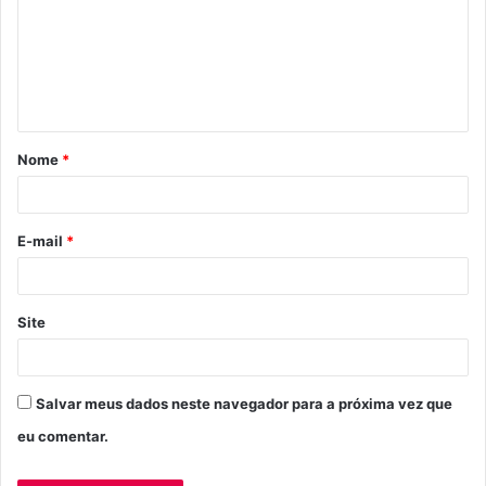
m
e
n
t
á
Nome
*
r
i
o
E-mail
*
*
Site
Salvar meus dados neste navegador para a próxima vez que
eu comentar.