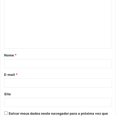
C
o
m
e
n
t
á
Nome
*
r
i
o
E-mail
*
*
Site
Salvar meus dados neste navegador para a próxima vez que