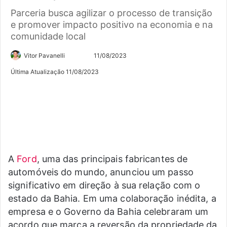
Parceria busca agilizar o processo de transição
e promover impacto positivo na economia e na
comunidade local
Siga
Mande
Vitor Pavanelli
11/08/2023
no
um
Última Atualização 11/08/2023
Twitter
e-
mail
A
Ford
, uma das principais fabricantes de
automóveis do mundo, anunciou um passo
significativo em direção à sua relação com o
estado da Bahia. Em uma colaboração inédita, a
empresa e o Governo da Bahia celebraram um
acordo que marca a reversão da propriedade da