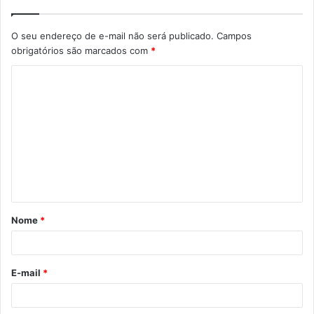
O seu endereço de e-mail não será publicado.
Campos
obrigatórios são marcados com
*
C
o
m
e
n
t
á
Nome
*
r
i
o
E-mail
*
*