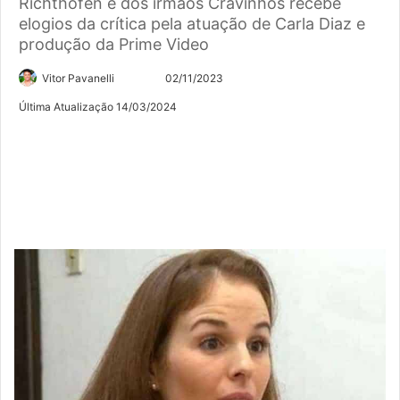
Richthofen e dos irmãos Cravinhos recebe
elogios da crítica pela atuação de Carla Diaz e
produção da Prime Video
Siga
Mande
Vitor Pavanelli
02/11/2023
no
um
Última Atualização 14/03/2024
Twitter
e-
mail