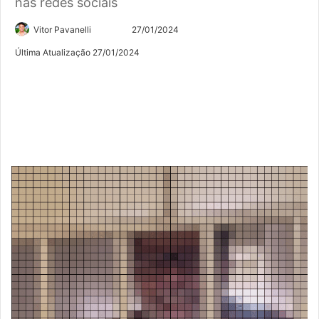
nas redes sociais
Siga
Mande
Vitor Pavanelli
27/01/2024
no
um
Última Atualização 27/01/2024
Twitter
e-
mail