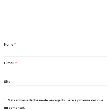
o
m
e
n
t
á
Nome
*
r
i
o
E-mail
*
*
Site
Salvar meus dados neste navegador para a próxima vez que
eu comentar.