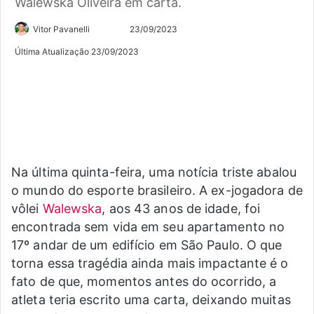
Walewska Oliveira em carta.
Siga
Mande
Vitor Pavanelli
23/09/2023
no
um
Última Atualização 23/09/2023
Twitter
e-
mail
Na última quinta-feira, uma notícia triste abalou
o mundo do esporte brasileiro. A ex-jogadora de
vôlei
Walewska
, aos 43 anos de idade, foi
encontrada sem vida em seu apartamento no
17º andar de um edifício em São Paulo. O que
torna essa tragédia ainda mais impactante é o
fato de que, momentos antes do ocorrido, a
atleta teria escrito uma carta, deixando muitas