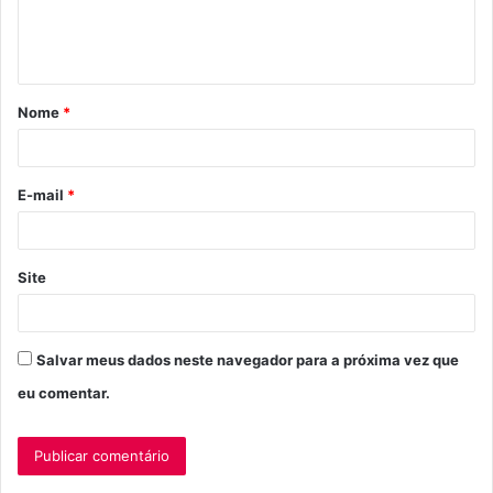
n
t
á
Nome
*
r
i
o
E-mail
*
*
Site
Salvar meus dados neste navegador para a próxima vez que
eu comentar.