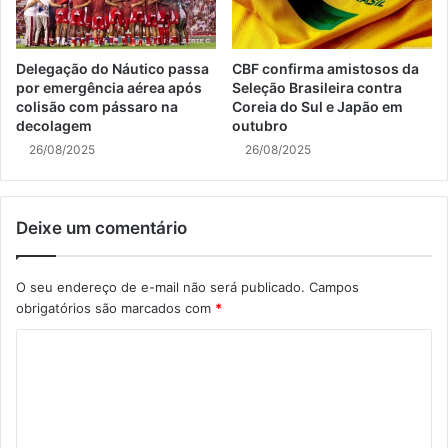
Delegação do Náutico passa
CBF confirma amistosos da
por emergência aérea após
Seleção Brasileira contra
colisão com pássaro na
Coreia do Sul e Japão em
decolagem
outubro
26/08/2025
26/08/2025
Deixe um comentário
O seu endereço de e-mail não será publicado.
Campos
obrigatórios são marcados com
*
C
o
m
e