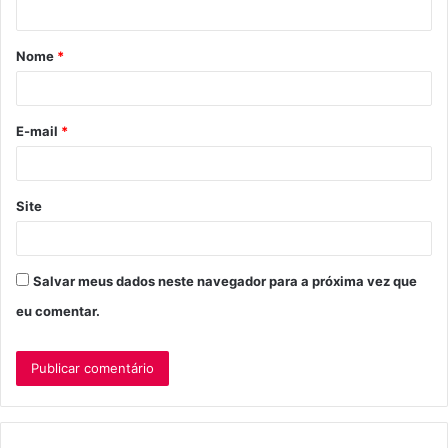
t
á
Nome
*
r
i
o
E-mail
*
*
Site
Salvar meus dados neste navegador para a próxima vez que
eu comentar.