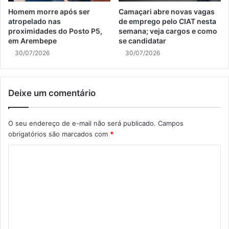
Homem morre após ser
Camaçari abre novas vagas
atropelado nas
de emprego pelo CIAT nesta
proximidades do Posto P5,
semana; veja cargos e como
em Arembepe
se candidatar
30/07/2026
30/07/2026
Deixe um comentário
O seu endereço de e-mail não será publicado.
Campos
obrigatórios são marcados com
*
C
o
m
e
n