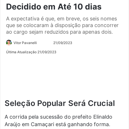
Decidido em Até 10 dias
A expectativa é que, em breve, os seis nomes
que se colocaram à disposição para concorrer
ao cargo sejam reduzidos para apenas dois.
Siga
Mande
Vitor Pavanelli
21/09/2023
no
um
Última Atualização 21/09/2023
Twitter
e-
mail
Seleção Popular Será Crucial
A corrida pela sucessão do prefeito Elinaldo
Araújo em Camaçari está ganhando forma.