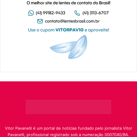
Vitor Pavanelli é um portal de notícias fundado pelo jornalista Vitor
Pavanelli, profissional registrado sob a numeração 0007040/BA.